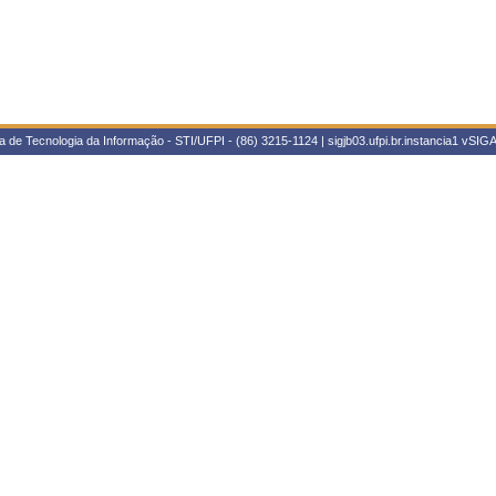
 de Tecnologia da Informação - STI/UFPI - (86) 3215-1124 | sigjb03.ufpi.br.instancia1
vSIGA