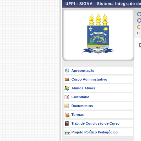
UFPI ›
SIGAA - Sistema Integrado d
C
O
C
C
Apresentação
Corpo Administrativo
Alunos Ativos
Calendário
Documentos
Turmas
Trab. de Conclusão de Curso
Projeto Político Pedagógico