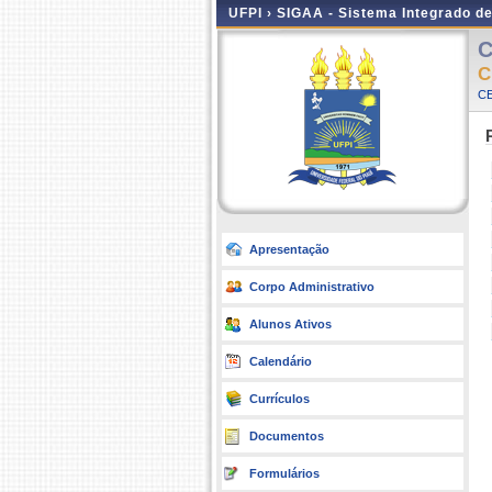
UFPI ›
SIGAA - Sistema Integrado d
C
C
CE
Apresentação
Corpo Administrativo
Alunos Ativos
Calendário
Currículos
Documentos
Formulários