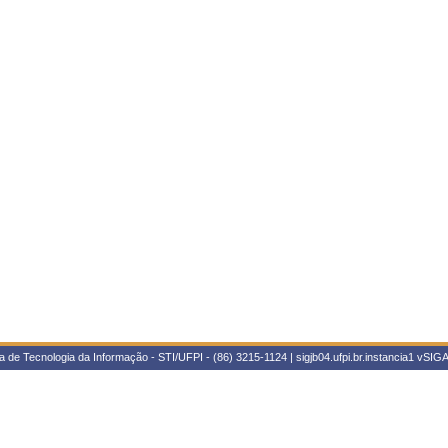
 de Tecnologia da Informação - STI/UFPI - (86) 3215-1124 | sigjb04.ufpi.br.instancia1
vSIGA