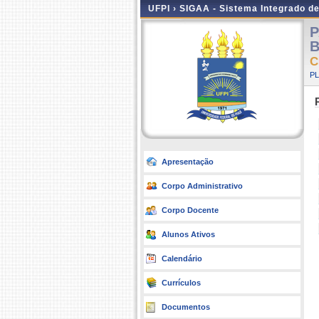
UFPI ›
SIGAA - Sistema Integrado d
P
B
C
P
Apresentação
Corpo Administrativo
Corpo Docente
Alunos Ativos
Calendário
Currículos
Documentos