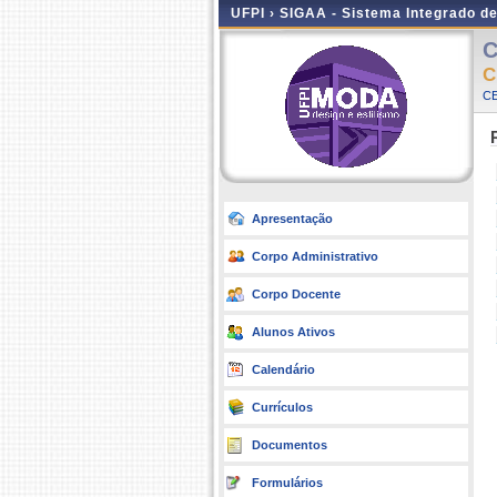
UFPI ›
SIGAA - Sistema Integrado d
C
C
CE
Apresentação
Corpo Administrativo
Corpo Docente
Alunos Ativos
Calendário
Currículos
Documentos
Formulários