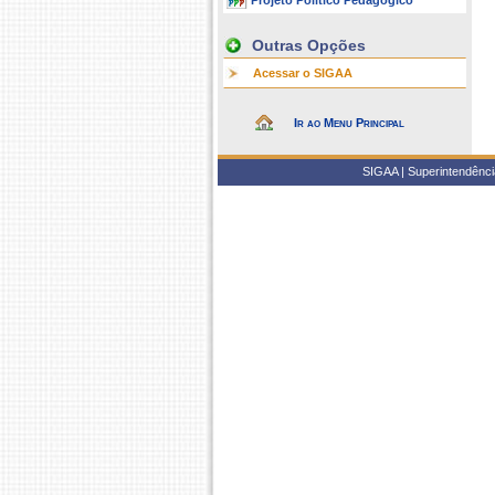
Projeto Político Pedagógico
Outras Opções
Acessar o SIGAA
Ir ao Menu Principal
SIGAA | Superintendência