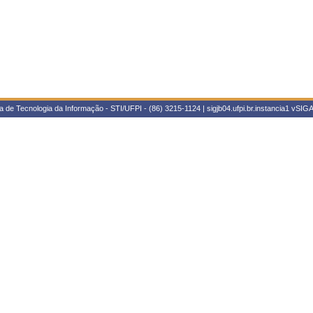
 de Tecnologia da Informação - STI/UFPI - (86) 3215-1124 | sigjb04.ufpi.br.instancia1
vSIGA