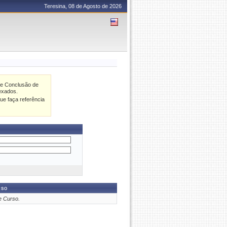
Teresina, 08 de Agosto de 2026
de Conclusão de
exados.
ue faça referência
rso
e Curso.