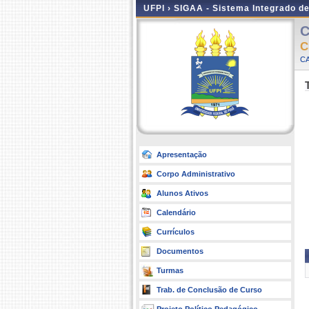
UFPI ›
SIGAA - Sistema Integrado d
C
C
C
Apresentação
Corpo Administrativo
Alunos Ativos
Calendário
Currículos
Documentos
Turmas
Trab. de Conclusão de Curso