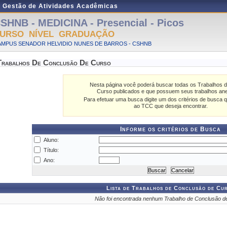
e Gestão de Atividades Acadêmicas
SHNB - MEDICINA - Presencial - Picos
URSO NÍVEL GRADUAÇÃO
AMPUS SENADOR HELVIDIO NUNES DE BARROS - CSHNB
Trabalhos De Conclusão De Curso
Nesta página você poderá buscar todas os Trabalhos 
Curso publicados e que possuem seus trabalhos an
Para efetuar uma busca digite um dos critérios de busca q
ao TCC que deseja encontrar.
Informe os critérios de Busca
Aluno:
Título:
Ano:
Lista de Trabalhos de Conclusão de Cu
Não foi encontrada nenhum Trabalho de Conclusão d