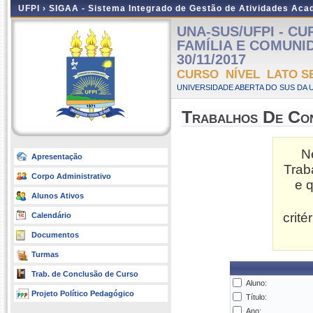
UFPI ›
SIGAA - Sistema Integrado de Gestão de Atividades Ac
UNA-SUS/UFPI - C
FAMÍLIA E COMUNIDA
30/11/2017
CURSO NÍVEL LATO S
UNIVERSIDADE ABERTA DO SUS DA U
Trabalhos De Co
N
Apresentação
Trab
Corpo Administrativo
e 
Alunos Ativos
crit
Calendário
Documentos
Turmas
Trab. de Conclusão de Curso
Aluno:
Projeto Político Pedagógico
Título:
Ano: