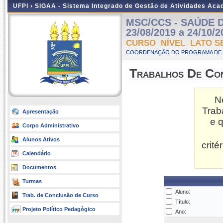
UFPI ›
SIGAA - Sistema Integrado de Gestão de Atividades Ac
MSC/CCS - SAÚDE D
23/08/2019 a 24/10/2
CURSO NÍVEL LATO S
COORDENAÇÃO DO PROGRAMA DE P
Trabalhos De Co
N
Trab
Apresentação
e 
Corpo Administrativo
Alunos Ativos
crit
Calendário
Documentos
Turmas
Aluno:
Trab. de Conclusão de Curso
Título:
Projeto Político Pedagógico
Ano: