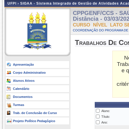
UFPI ›
SIGAA - Sistema Integrado de Gestão de Atividades Ac
CPPGENF/CCS - SAÚ
Distância - 03/03/20
CURSO NÍVEL LATO S
COORDENAÇÃO DO PROGRAMA DE 
Trabalhos De Co
N
Trab
Apresentação
e 
Corpo Administrativo
Alunos Ativos
crit
Calendário
Documentos
Turmas
Aluno:
Trab. de Conclusão de Curso
Título:
Projeto Político Pedagógico
Ano: