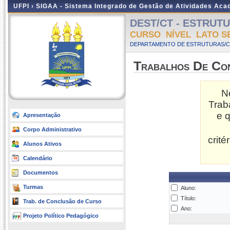
UFPI ›
SIGAA - Sistema Integrado de Gestão de Atividades Ac
DEST/CT - ESTRUTURA
CURSO NÍVEL LATO S
DEPARTAMENTO DE ESTRUTURAS/CT
Trabalhos De Co
N
Trab
e 
Apresentação
Corpo Administrativo
crit
Alunos Ativos
Calendário
Documentos
Turmas
Aluno:
Título:
Trab. de Conclusão de Curso
Ano:
Projeto Político Pedagógico