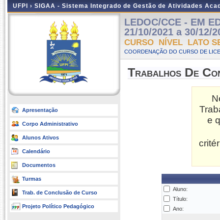
UFPI ›
SIGAA - Sistema Integrado de Gestão de Atividades Ac
LEDOC/CCE - EM ED
21/10/2021 a 30/12/2
CURSO NÍVEL LATO S
COORDENAÇÃO DO CURSO DE LICE
Trabalhos De Co
N
Trab
Apresentação
e 
Corpo Administrativo
Alunos Ativos
crit
Calendário
Documentos
Turmas
Aluno:
Trab. de Conclusão de Curso
Título:
Projeto Político Pedagógico
Ano: