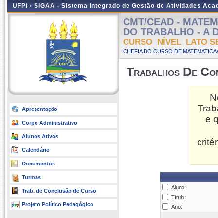
UFPI ›
SIGAA - Sistema Integrado de Gestão de Atividades Ac
CMT/CEAD - MATEM
DO TRABALHO - A Dis
CURSO NÍVEL LATO S
CHEFIA DO CURSO DE MATEMATICA/
Trabalhos De Co
N
Trab
Apresentação
e 
Corpo Administrativo
Alunos Ativos
crit
Calendário
Documentos
Turmas
Aluno:
Trab. de Conclusão de Curso
Título:
Projeto Político Pedagógico
Ano: