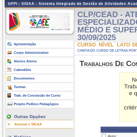
UFPI ›
SIGAA - Sistema Integrado de Gestão de Atividades Ac
CLP/CEAD - A
ESPECIALIZAD
MÉDIO E SUPERIO
30/09/2025
CURSO NÍVEL LATO S
Apresentação
CHEFIA DO CURSO DE LETRAS POR
Corpo Administrativo
Alunos Ativos
Trabalhos De Co
Calendário
Documentos
N
Trab
Turmas
e 
Trab. de Conclusão de Curso
Projeto Político Pedagógico
crit
Outras Opções
Acessar o SIGAA
Aluno: