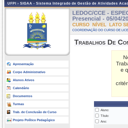
UFPI ›
SIGAA - Sistema Integrado de Gestão de Atividades Ac
LEDOC/CCE - ESPE
Presencial - 05/04/2
CURSO NÍVEL LATO S
COORDENAÇÃO DO CURSO DE LICE
Trabalhos De Co
N
Trab
Apresentação
e 
Corpo Administrativo
Alunos Ativos
crit
Calendário
Documentos
Turmas
Aluno:
Trab. de Conclusão de Curso
Título:
Projeto Político Pedagógico
Ano: