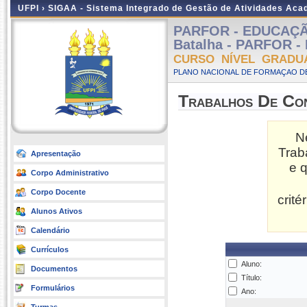
UFPI ›
SIGAA - Sistema Integrado de Gestão de Atividades Ac
PARFOR - EDUCAÇÃ
Batalha - PARFOR - 
CURSO NÍVEL GRADU
PLANO NACIONAL DE FORMAÇAO DE
Trabalhos De Co
N
Trab
Apresentação
e 
Corpo Administrativo
Corpo Docente
crit
Alunos Ativos
Calendário
Currículos
Aluno:
Documentos
Título:
Formulários
Ano: