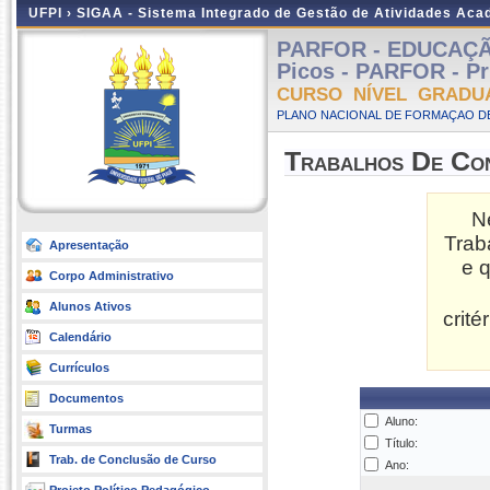
UFPI ›
SIGAA - Sistema Integrado de Gestão de Atividades Ac
PARFOR - EDUCAÇÃO
Picos - PARFOR - Pr
CURSO NÍVEL GRADU
PLANO NACIONAL DE FORMAÇAO DE
Trabalhos De Co
N
Trab
Apresentação
e 
Corpo Administrativo
Alunos Ativos
crit
Calendário
Currículos
Documentos
Aluno:
Turmas
Título:
Trab. de Conclusão de Curso
Ano: