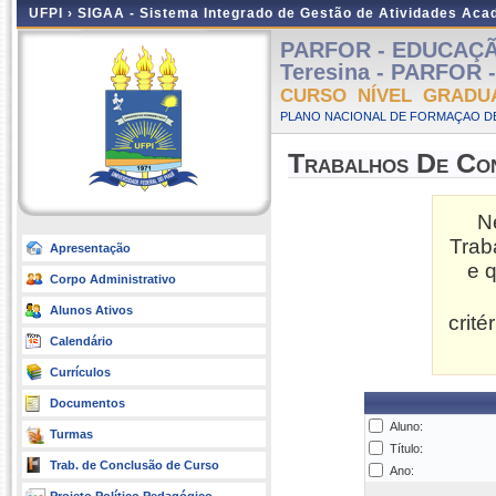
UFPI ›
SIGAA - Sistema Integrado de Gestão de Atividades Ac
PARFOR - EDUCAÇÃO
Teresina - PARFOR -
CURSO NÍVEL GRADU
PLANO NACIONAL DE FORMAÇAO DE
Trabalhos De Co
N
Trab
Apresentação
e 
Corpo Administrativo
Alunos Ativos
crit
Calendário
Currículos
Documentos
Aluno:
Turmas
Título:
Trab. de Conclusão de Curso
Ano: