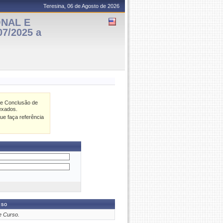
Teresina, 06 de Agosto de 2026
ONAL E
7/2025 a
de Conclusão de
exados.
ue faça referência
rso
e Curso.