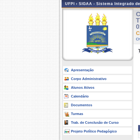
UFPI ›
SIGAA - Sistema Integrado d
C
T
0
C
CH
Apresentação
Corpo Administrativo
Alunos Ativos
Calendário
Documentos
Turmas
Trab. de Conclusão de Curso
Projeto Político Pedagógico