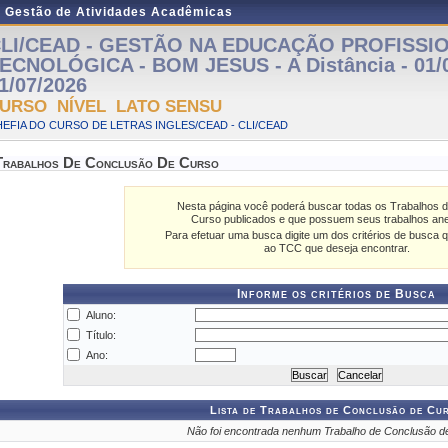
e Gestão de Atividades Acadêmicas
LI/CEAD - GESTÃO NA EDUCAÇÃO PROFISSI
ECNOLÓGICA - BOM JESUS - A Distância - 01/0
1/07/2026
URSO NÍVEL LATO SENSU
EFIA DO CURSO DE LETRAS INGLES/CEAD - CLI/CEAD
Trabalhos De Conclusão De Curso
Nesta página você poderá buscar todas os Trabalhos 
Curso publicados e que possuem seus trabalhos an
Para efetuar uma busca digite um dos critérios de busca q
ao TCC que deseja encontrar.
Informe os critérios de Busca
Aluno:
Título:
Ano:
Lista de Trabalhos de Conclusão de Cu
Não foi encontrada nenhum Trabalho de Conclusão d