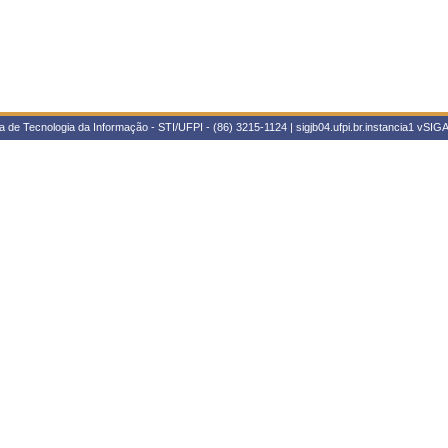
 de Tecnologia da Informação - STI/UFPI - (86) 3215-1124 | sigjb04.ufpi.br.instancia1
vSIGA