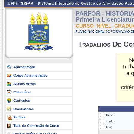
UFPI ›
SIGAA - Sistema Integrado de Gestão de Atividades Ac
PARFOR - HISTÓRIA -
Primeira Licenciatu
CURSO NÍVEL GRADU
PLANO NACIONAL DE FORMAÇAO DE
Trabalhos De Co
N
Trab
Apresentação
e 
Corpo Administrativo
Alunos Ativos
crit
Calendário
Currículos
Documentos
Aluno:
Turmas
Título:
Trab. de Conclusão de Curso
Ano: