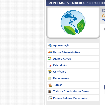
UFPI ›
SIGAA - Sistema Integrado d
C
C
C
Apresentação
Corpo Administrativo
Alunos Ativos
Calendário
Currículos
Documentos
Turmas
Trab. de Conclusão de Curso
Projeto Político Pedagógico