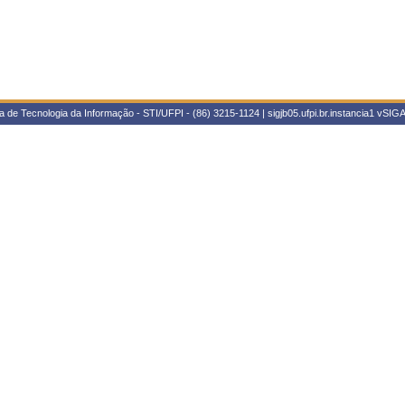
 de Tecnologia da Informação - STI/UFPI - (86) 3215-1124 | sigjb05.ufpi.br.instancia1
vSIGA