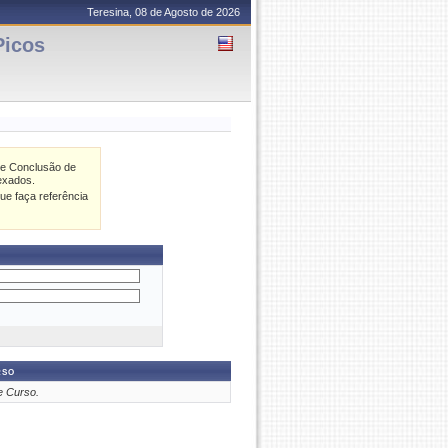
Teresina, 08 de Agosto de 2026
Picos
de Conclusão de
exados.
ue faça referência
rso
e Curso.