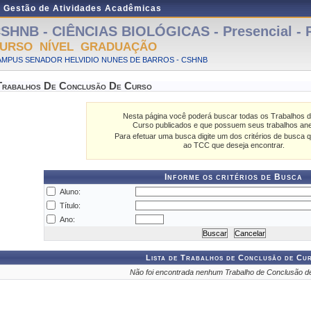
e Gestão de Atividades Acadêmicas
SHNB - CIÊNCIAS BIOLÓGICAS - Presencial - 
URSO NÍVEL GRADUAÇÃO
AMPUS SENADOR HELVIDIO NUNES DE BARROS - CSHNB
Trabalhos De Conclusão De Curso
Nesta página você poderá buscar todas os Trabalhos 
Curso publicados e que possuem seus trabalhos an
Para efetuar uma busca digite um dos critérios de busca q
ao TCC que deseja encontrar.
Informe os critérios de Busca
Aluno:
Título:
Ano:
Lista de Trabalhos de Conclusão de Cu
Não foi encontrada nenhum Trabalho de Conclusão d