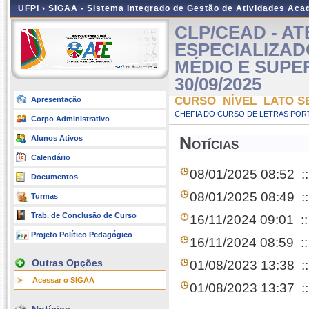
UFPI ›
SIGAA - Sistema Integrado de Gestão de Atividades Ac
CLP/CEAD - A
ESPECIALIZAD
MÉDIO E SUPERIO
30/09/2025
CURSO NÍVEL LATO S
Apresentação
CHEFIA DO CURSO DE LETRAS POR
Corpo Administrativo
Alunos Ativos
Notícias
Calendário
08/01/2025 08:52
:
Documentos
08/01/2025 08:49
:
Turmas
Trab. de Conclusão de Curso
16/11/2024 09:01
:
Projeto Político Pedagógico
16/11/2024 08:59
:
Outras Opções
01/08/2023 13:38
:
Acessar o SIGAA
01/08/2023 13:37
: