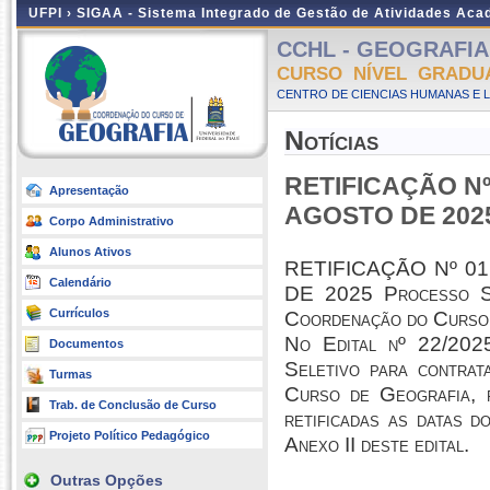
UFPI ›
SIGAA - Sistema Integrado de Gestão de Atividades Ac
CCHL - GEOGRAFIA -
CURSO NÍVEL GRADU
CENTRO DE CIENCIAS HUMANAS E L
Notícias
RETIFICAÇÃO Nº 
Apresentação
AGOSTO DE 202
Corpo Administrativo
Alunos Ativos
RETIFICAÇÃO Nº 01
Calendário
DE 2025 Processo Sel
Currículos
Coordenação do Curso 
No Edital nº 22/202
Documentos
Seletivo para contrat
Turmas
Curso de Geografia, p
Trab. de Conclusão de Curso
retificadas as datas 
Projeto Político Pedagógico
Anexo II deste edital.
Outras Opções