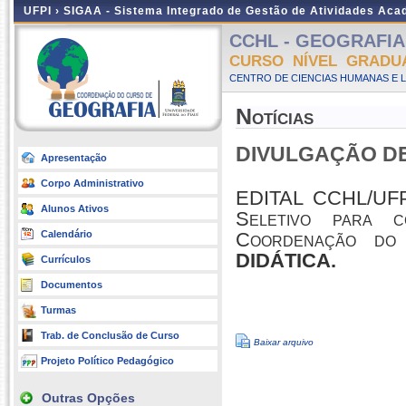
UFPI ›
SIGAA - Sistema Integrado de Gestão de Atividades Ac
CCHL - GEOGRAFIA -
CURSO NÍVEL GRADU
CENTRO DE CIENCIAS HUMANAS E L
Notícias
DIVULGAÇÃO DE
Apresentação
Corpo Administrativo
EDITAL CCHL/UFP
Alunos Ativos
Seletivo para c
Calendário
Coordenação do
DIDÁTICA.
Currículos
Documentos
Turmas
Trab. de Conclusão de Curso
Baixar arquivo
Projeto Político Pedagógico
Outras Opções