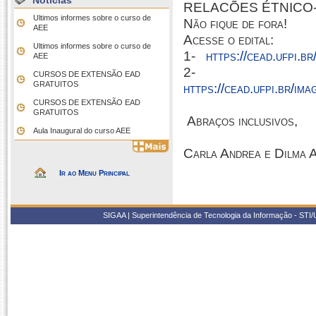
Notícias
RELACÕES ÉTNICO-R
Ultimos informes sobre o curso de
Não fique de fora!
AEE
Acesse o edital:
Ultimos informes sobre o curso de
1-
https://cead.ufp
AEE
CURSOS DE EXTENSÃO EAD
GRATUITOS
https://cead.ufpi.b
CURSOS DE EXTENSÃO EAD
GRATUITOS
Abraços inclusivos,
Aula Inaugural do curso AEE
Carla Andrea e Dilma 
Ir ao Menu Principal
SIGAA | Superintendência de Tecnologia da Informação - STI/UF