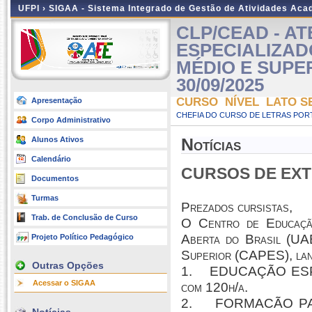
UFPI ›
SIGAA - Sistema Integrado de Gestão de Atividades Ac
CLP/CEAD - A
ESPECIALIZAD
MÉDIO E SUPERIO
30/09/2025
CURSO NÍVEL LATO S
Apresentação
CHEFIA DO CURSO DE LETRAS POR
Corpo Administrativo
Alunos Ativos
Notícias
Calendário
CURSOS DE EX
Documentos
Turmas
Prezados cursistas,
Trab. de Conclusão de Curso
O Centro de Educação
Aberta do Brasil (UA
Projeto Político Pedagógico
Superior (CAPES), lanç
Outras Opções
1. EDUCAÇÃO ESP
Acessar o SIGAA
com 120h/a.
2. FORMACÃO PA