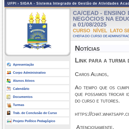
UFPI ›
SIGAA - Sistema Integrado de Gestão de Atividades Ac
CA/CEAD - ENSINO
NEGÓCIOS NA EDUCAÇ
a 01/08/2025
CURSO NÍVEL LATO S
CHEFIA DO CURSO DE ADMINISTRAC
Notícias
Link para a turma
Apresentação
Corpo Administrativo
Caros Alunos,
Alunos Ativos
Ao tempo que os cumpr
Calendário
que possamos trocar i
Documentos
do curso e tutores.
Turmas
https://chat.whatsap
Trab. de Conclusão de Curso
Projeto Político Pedagógico
Atenciosamente,