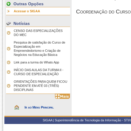
Outras Opções
Coordenação do Curso
Acessar o SIGAA
Notícias
CENSO DAS ESPECIALIZAÇÕES
DO MEC
Pesquisa de satisfação do Curso de
Especialização em
Empreendedorismo e Criação de
Negócios na Educação Básica
Link para a turma do Whats App
INÍCIO DAS AULAS DA TURMA II -
CURSO DE ESPECIALIZAÇÃO
ORIENTAÇÕES PARA QUEM FICOU
PENDENTE EM ATÉ 03 (TRÊS)
DISCIPLINAS
Ir ao Menu Principal
SIGAA | Superintendência de Tecnologia da Informação - STI/UF