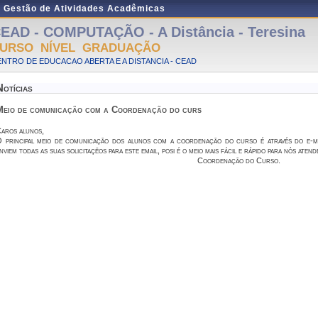
e Gestão de Atividades Acadêmicas
EAD - COMPUTAÇÃO - A Distância - Teresina
URSO NÍVEL GRADUAÇÃO
NTRO DE EDUCACAO ABERTA E A DISTANCIA - CEAD
Notícias
Meio de comunicação com a Coordenação do curs
aros alunos,
 principal meio de comunicação dos alunos com a coordenação do curso é através do e-m
nviem todas as suas solicitaçẽos para este email, posi é o meio mais fácil e rápido para nós aten
Coordenação do Curso.