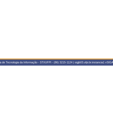
 de Tecnologia da Informação - STI/UFPI - (86) 3215-1124 | sigjb03.ufpi.br.instancia1
vSIGA