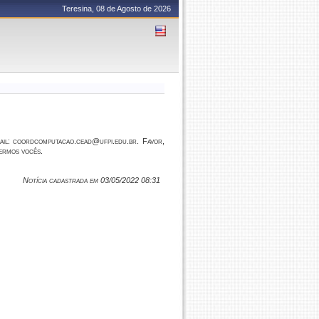
Teresina, 08 de Agosto de 2026
ail: coordcomputacao.cead@ufpi.edu.br. Favor,
dermos vocês.
Notícia cadastrada em 03/05/2022 08:31