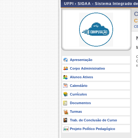
UFPI ›
SIGAA - Sistema Integrado d
C
C
CE
C
Apresentação
O
e
Corpo Administrativo
Alunos Ativos
Calendário
Currículos
Documentos
Turmas
Trab. de Conclusão de Curso
Projeto Político Pedagógico