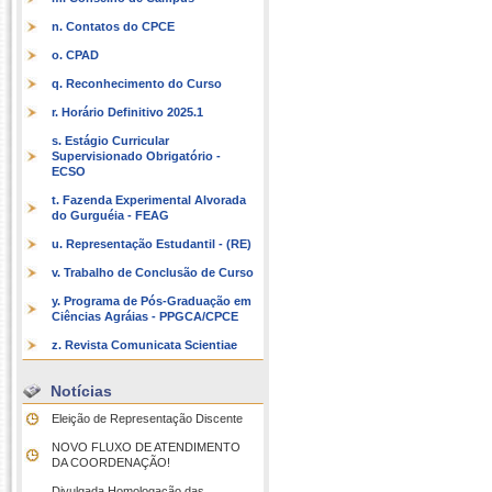
n. Contatos do CPCE
o. CPAD
q. Reconhecimento do Curso
r. Horário Definitivo 2025.1
s. Estágio Curricular
Supervisionado Obrigatório -
ECSO
t. Fazenda Experimental Alvorada
do Gurguéia - FEAG
u. Representação Estudantil - (RE)
v. Trabalho de Conclusão de Curso
y. Programa de Pós-Graduação em
Ciências Agráias - PPGCA/CPCE
z. Revista Comunicata Scientiae
Notícias
Eleição de Representação Discente
NOVO FLUXO DE ATENDIMENTO
DA COORDENAÇÃO!
Divulgada Homologação das