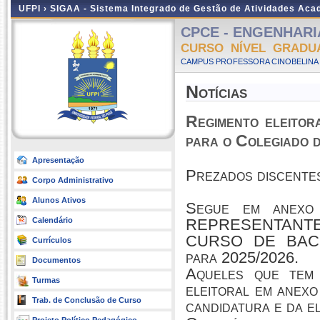
UFPI ›
SIGAA - Sistema Integrado de Gestão de Atividades Ac
CPCE - ENGENHARIA
CURSO NÍVEL GRADU
CAMPUS PROFESSORA CINOBELINA E
Notícias
Regimento eleitor
para o Colegiado 
Apresentação
Prezados discente
Corpo Administrativo
Alunos Ativos
Segue em anexo
Calendário
REPRESENTANT
CURSO DE BAC
Currículos
para 2025/2026.
Documentos
Aqueles que tem 
Turmas
eleitoral em anexo
Trab. de Conclusão de Curso
candidatura e da el