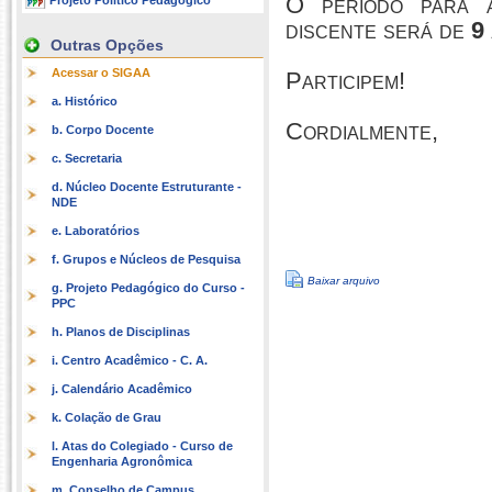
O período para a
Projeto Político Pedagógico
discente será de
9 
Outras Opções
Acessar o SIGAA
Participem!
a. Histórico
Cordialmente,
b. Corpo Docente
c. Secretaria
d. Núcleo Docente Estruturante -
NDE
e. Laboratórios
f. Grupos e Núcleos de Pesquisa
Baixar arquivo
g. Projeto Pedagógico do Curso -
PPC
h. Planos de Disciplinas
i. Centro Acadêmico - C. A.
j. Calendário Acadêmico
k. Colação de Grau
l. Atas do Colegiado - Curso de
Engenharia Agronômica
m. Conselho de Campus