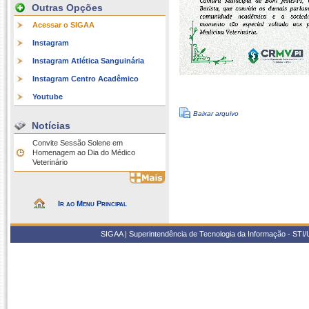
Outras Opções
Acessar o SIGAA
Instagram
Instagram Atlética Sanguinária
Instagram Centro Acadêmico
Youtube
Baixar arquivo
Notícias
Convite Sessão Solene em
Homenagem ao Dia do Médico
Veterinário
Ir ao Menu Principal
SIGAA | Superintendência de Tecnologia da Informação - STI/UF