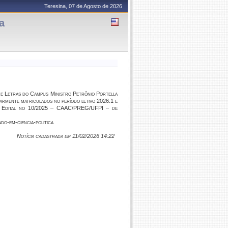
Teresina, 07 de Agosto de 2026
a
e Letras do Campus Ministro Petrônio Portella
larmente matriculados no período letivo 2026.1 e
no Edital no 10/2025 – CAAC/PREG/UFPI – de
do-em-ciencia-politica
Notícia cadastrada em 11/02/2026 14:22