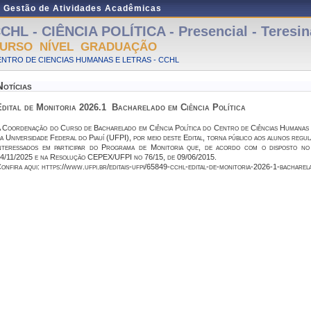
e Gestão de Atividades Acadêmicas
CHL - CIÊNCIA POLÍTICA - Presencial - Teresin
URSO NÍVEL GRADUAÇÃO
NTRO DE CIENCIAS HUMANAS E LETRAS - CCHL
Notícias
dital de Monitoria 2026.1  Bacharelado em Ciência Política
 Coordenação do Curso de Bacharelado em Ciência Política do Centro de Ciências Humanas 
a Universidade Federal do Piauí (UFPI), por meio deste Edital, torna público aos alunos regu
nteressados em participar do Programa de Monitoria que, de acordo com o disposto 
4/11/2025 e na Resolução CEPEX/UFPI no 76/15, de 09/06/2015.
onfira aqui: https://www.ufpi.br/editais-ufpi/65849-cchl-edital-de-monitoria-2026-1-bacharela