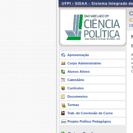
UFPI ›
SIGAA - Sistema Integrado d
C
C
CE
E
A
Apresentação
d
i
Corpo Administrativo
1
C
Alunos Ativos
Calendário
Currículos
Documentos
Turmas
Trab. de Conclusão de Curso
Projeto Político Pedagógico