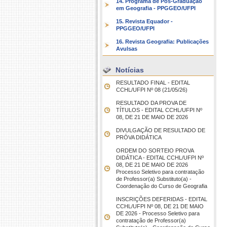
14. Programa de Pós-Graduação
em Geografia - PPGGEO/UFPI
15. Revista Equador -
PPGGEO/UFPI
16. Revista Geografia: Publicações
Avulsas
Notícias
RESULTADO FINAL - EDITAL
CCHL/UFPI Nº 08 (21/05/26)
RESULTADO DA PROVA DE
TÍTULOS - EDITAL CCHL/UFPI Nº
08, DE 21 DE MAIO DE 2026
DIVULGAÇÃO DE RESULTADO DE
PRÓVA DIDÁTICA
ORDEM DO SORTEIO PROVA
DIDÁTICA - EDITAL CCHL/UFPI Nº
08, DE 21 DE MAIO DE 2026
Processo Seletivo para contratação
de Professor(a) Substituto(a) -
Coordenação do Curso de Geografia
INSCRIÇÕES DEFERIDAS - EDITAL
CCHL/UFPI Nº 08, DE 21 DE MAIO
DE 2026 - Processo Seletivo para
contratação de Professor(a)