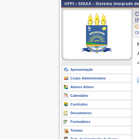
UFPI ›
SIGAA - Sistema Integrado d
C
I
C
CE
A
Apresentação
Corpo Administrativo
Alunos Ativos
Calendário
Currículos
Documentos
Formulários
Turmas