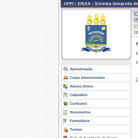
UFPI ›
SIGAA - Sistema Integrado d
C
I
C
CE
E
Apresentação
Corpo Administrativo
Alunos Ativos
Calendário
Currículos
Documentos
Formulários
Turmas