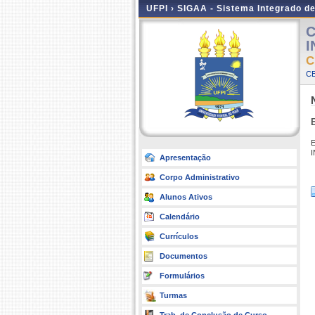
UFPI ›
SIGAA - Sistema Integrado d
C
I
C
CE
E
Apresentação
Corpo Administrativo
Alunos Ativos
Calendário
Currículos
Documentos
Formulários
Turmas