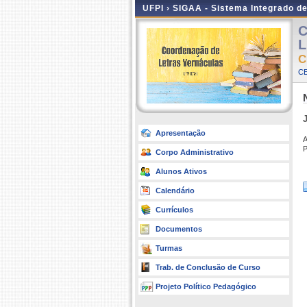
UFPI ›
SIGAA - Sistema Integrado d
C
L
C
CE
Apresentação
A
P
Corpo Administrativo
Alunos Ativos
Calendário
Currículos
Documentos
Turmas
Trab. de Conclusão de Curso
Projeto Político Pedagógico