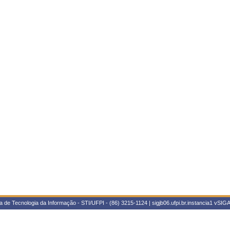
 de Tecnologia da Informação - STI/UFPI - (86) 3215-1124 | sigjb06.ufpi.br.instancia1
vSIGA