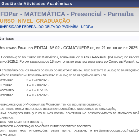
e Gestão de Atividades Acadêmicas
FDPar - MATEMÁTICA - Presencial - Parnaíba
URSO NÍVEL GRADUAÇÃO
IVERSIDADE FEDERAL DO DELTA DO PARNAÍBA - UFDPar
Notícias
Resultado Final do EDITAL Nº 02 - CCMAT/UFDPar, de 21 de julho de 2025
 Coordenação do Curso de Matemática, torna publico o
resultado final
(em anexo) do proces
etivo 2025.2. Foram selecionados 18 monitores em diversas disciplinas do Curso de Matemátic
O
calendário com os prazos do envio do relatório mensal pelo discente e validação da frequênc
Mês de referência
Datas para registro e validação de frequência regular
Setembro
3 a 12/09/2025
Outubro
1 a 10/10/2025
Novembro
3 a 12/11/2025
Dezembro
1 a 10/12/2025
estacamos que o Programa de Monitória tem os seguintes objetivos:
ontribuir para a melhoria do desempenho acadêmico nos cursos de graduação;
riar condições para que os alunos possam contribuir no desenvolvimento de atividades di
cadêmica;
ncentivar a carreira docente;
romover a cooperação acadêmica entre discentes e docentes.
ara saber mais informações deste edital, acessar: https://drive.google.com/file
sp=sharing