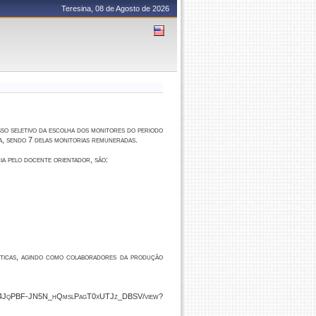
Teresina, 08 de Agosto de 2026
so seletivo da escolha dos monitores do periodo
a, sendo 7 delas monitorias remuneradas.
ia pelo docente orientador, são:
dáticas, agindo como colaboradores da produção
/d/14JqPBF-JN5N_hQmslPagT0xUTJz_DBSV/view?