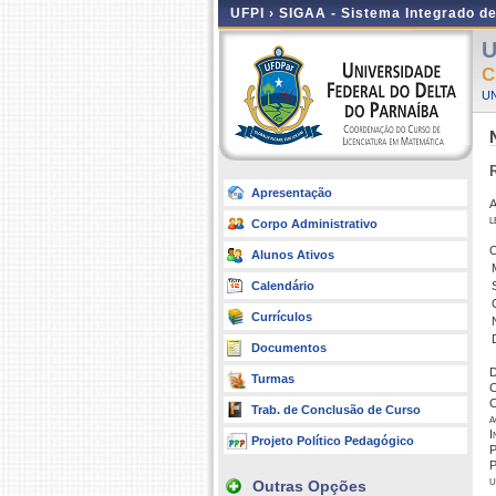
UFPI ›
SIGAA - Sistema Integrado d
U
C
UN
Apresentação
A
l
Corpo Administrativo
Alunos Ativos
Calendário
Currículos
Documentos
D
Turmas
C
C
Trab. de Conclusão de Curso
a
I
Projeto Político Pedagógico
P
P
u
Outras Opções