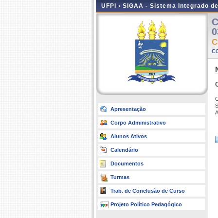
UFPI ›
SIGAA - Sistema Integrado d
C
0
C
C
C
S
Apresentação
A
Corpo Administrativo
Alunos Ativos
Calendário
Documentos
Turmas
Trab. de Conclusão de Curso
Projeto Político Pedagógico