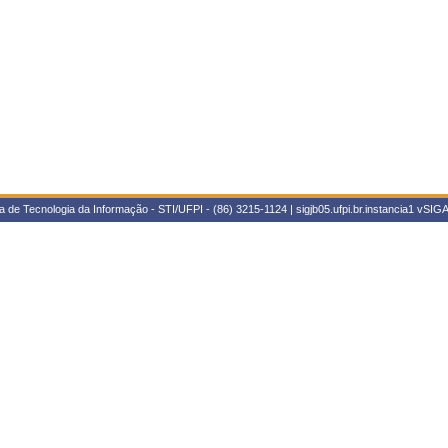
 de Tecnologia da Informação - STI/UFPI - (86) 3215-1124 | sigjb05.ufpi.br.instancia1
vSIGA