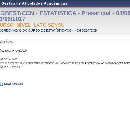
e Gestão de Atividades Acadêmicas
GBEST/CCN - ESTATISTICA - Presencial - 03/06
3/06/2017
URSO NÍVEL LATO SENSU
OORDENAÇÃO DO CURSO DE ESTATÍSTICA/CCN - CGBEST/CCN
Notícias
Calendário-2016
aros Alunos,
egue o calendário referente ao ano de 2016 da nossa pós em Estatística. As modificações for
braço a todos!!!
Baixar arquivo