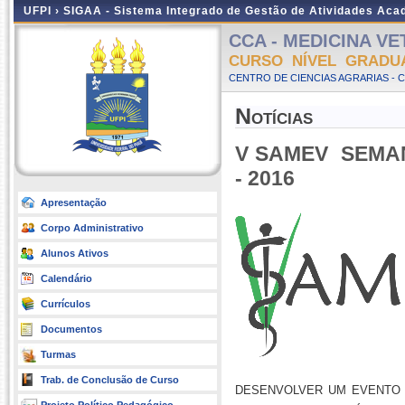
UFPI ›
SIGAA - Sistema Integrado de Gestão de Atividades Ac
CCA - MEDICINA VET
CURSO NÍVEL GRADU
CENTRO DE CIENCIAS AGRARIAS - 
Notícias
V SAMEV  SEM
- 2016
Apresentação
Corpo Administrativo
Alunos Ativos
Calendário
Currículos
Documentos
Turmas
Trab. de Conclusão de Curso
desenvolver um evento 