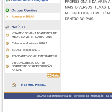
Projeto Político Pedagógico
profissionais da área a
mais diversos temas e 
Outras Opções
reconhecida competênc
Acessar o SIGAA
dentro do país.
Notícias
V SAMEV  SEMANA ACADÊMICA DE
MEDICINA VETERINÁRIA - 2016
Calendário Monitorias 2016.2
ECOSs I e/ou II 2017.1
ATIVIDADES COMPLEMENTARES !!!
VIII CONGRESSO NORTE
NORDESTE DE REPRODUÇÃO
ANIMAL
Ir ao Menu Principal
SIGAA | Superintendência de Tecnologia da Informação - STI/UF