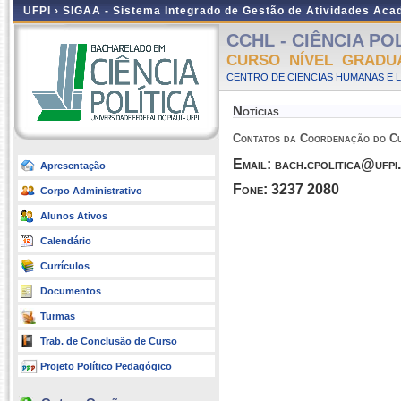
UFPI ›
SIGAA - Sistema Integrado de Gestão de Atividades Ac
CCHL - CIÊNCIA POLÍ
CURSO NÍVEL GRADU
CENTRO DE CIENCIAS HUMANAS E L
Notícias
Contatos da Coordenação do Cu
Email: bach.cpolitica@ufpi
Apresentação
Fone: 3237
2080
Corpo Administrativo
Alunos Ativos
Calendário
Currículos
Documentos
Turmas
Trab. de Conclusão de Curso
Projeto Político Pedagógico