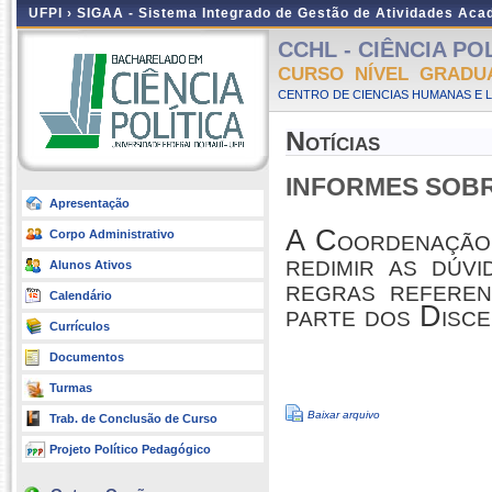
UFPI ›
SIGAA - Sistema Integrado de Gestão de Atividades Ac
CCHL - CIÊNCIA POLÍ
CURSO NÍVEL GRADU
CENTRO DE CIENCIAS HUMANAS E L
Notícias
INFORMES SOBR
Apresentação
A Coordenação 
Corpo Administrativo
redimir as dúv
Alunos Ativos
regras referen
Calendário
parte dos Disce
Currículos
Documentos
Turmas
Baixar arquivo
Trab. de Conclusão de Curso
Projeto Político Pedagógico