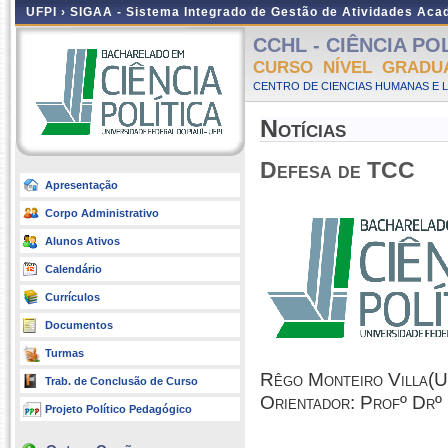
UFPI ›
SIGAA - Sistema Integrado de Gestão de Atividades Ac
CCHL - CIÊNCIA POLÍ
CURSO NÍVEL GRADU
CENTRO DE CIENCIAS HUMANAS E L
Notícias
Defesa de TCC
Apresentação
Corpo Administrativo
Alunos Ativos
Calendário
Currículos
Documentos
Turmas
Rêgo Monteiro Villa(U
Trab. de Conclusão de Curso
Orientador: Profº Drº
Projeto Político Pedagógico