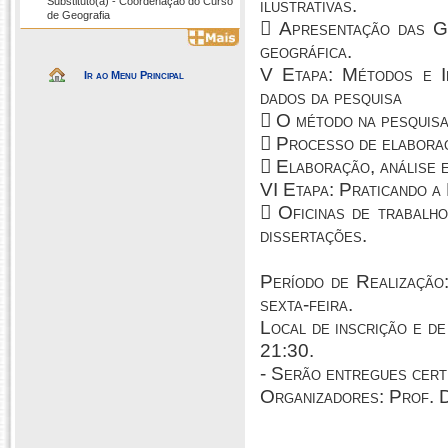
Substituto(a) - Coordenação do Curso
ilustrativas.
de Geografia
 Apresentação das Ge
geográfica.
V Etapa: Métodos e In
Ir ao Menu Principal
dados da pesquisa
 O método na pesquisa 
 Processo de elaboraç
 Elaboração, análise e
VI Etapa: Praticando a
 Oficinas de trabalho
dissertações.
Período de Realização
sexta-feira.
Local de inscrição e d
21:30.
- Serão entregues certi
Organizadores: Prof. D