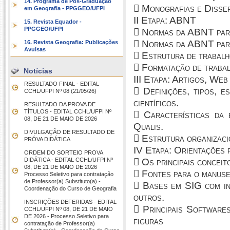
14. Programa de Pós-Graduação
 Monografias e Disse
em Geografia - PPGGEO/UFPI
II Etapa: ABNT
15. Revista Equador -
PPGGEO/UFPI
 Normas da ABNT para
 Normas da ABNT para
16. Revista Geografia: Publicações
Avulsas
 Estrutura de trabalh
 Formatação de trabal
Notícias
III Etapa: Artigos, Web
RESULTADO FINAL - EDITAL
 Definições, tipos, e
CCHL/UFPI Nº 08 (21/05/26)
científicos.
RESULTADO DA PROVA DE
TÍTULOS - EDITAL CCHL/UFPI Nº
 Características da 
08, DE 21 DE MAIO DE 2026
Qualis.
DIVULGAÇÃO DE RESULTADO DE
 Estrutura organizacio
PRÓVA DIDÁTICA
IV Etapa: Orientações 
ORDEM DO SORTEIO PROVA
DIDÁTICA - EDITAL CCHL/UFPI Nº
 Os principais conceit
08, DE 21 DE MAIO DE 2026
 Fontes para o manusei
Processo Seletivo para contratação
de Professor(a) Substituto(a) -
 Bases em SIG com in
Coordenação do Curso de Geografia
outros.
INSCRIÇÕES DEFERIDAS - EDITAL
 Principais Softwares
CCHL/UFPI Nº 08, DE 21 DE MAIO
DE 2026 - Processo Seletivo para
figuras
contratação de Professor(a)