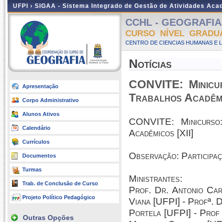
UFPI ›
SIGAA - Sistema Integrado de Gestão de Atividades Ac
CCHL - GEOGRAFIA -
CURSO NÍVEL GRADU
CENTRO DE CIENCIAS HUMANAS E L
Notícias
CONVITE: Minicur
Apresentação
Trabalhos Acadêmi
Corpo Administrativo
Alunos Ativos
CONVITE: Minicurso:
Calendário
Acadêmicos [XII]
Currículos
Observação: Participaçã
Documentos
Turmas
Ministrantes:
Trab. de Conclusão de Curso
Prof. Dr. Antonio Car
Projeto Político Pedagógico
Viana [UFPI] - Profª. 
Portela [UFPI] - Prof
Outras Opções