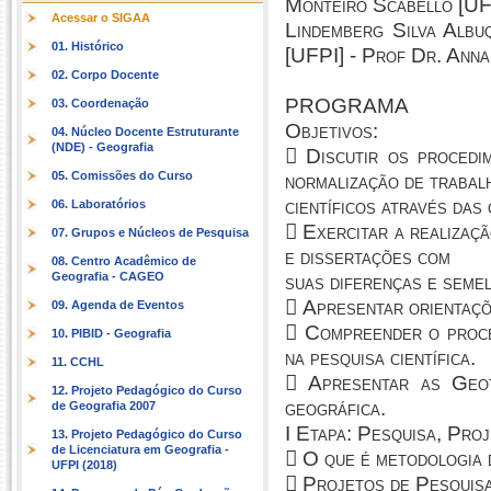
Monteiro Scabello [UF
Acessar o SIGAA
Lindemberg Silva Albu
01. Histórico
[UFPI] - Prof Dr. Anna 
02. Corpo Docente
PROGRAMA
03. Coordenação
Objetivos:
04. Núcleo Docente Estruturante
(NDE) - Geografia
 Discutir os procedi
05. Comissões do Curso
normalização de trabal
científicos através da
06. Laboratórios
 Exercitar a realizaçã
07. Grupos e Núcleos de Pesquisa
e dissertações com
08. Centro Acadêmico de
Geografia - CAGEO
suas diferenças e seme
 Apresentar orientaçõ
09. Agenda de Eventos
 Compreender o proce
10. PIBID - Geografia
na pesquisa científica.
11. CCHL
 Apresentar as Geot
12. Projeto Pedagógico do Curso
geográfica.
de Geografia 2007
I Etapa: Pesquisa, Pro
13. Projeto Pedagógico do Curso
de Licenciatura em Geografia -
 O que é metodologia 
UFPI (2018)
 Projetos de Pesquisa