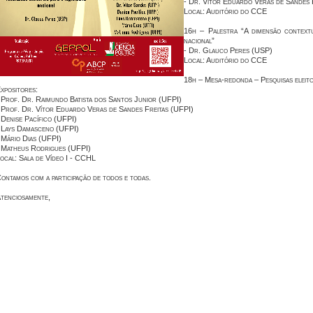
- Dr. Vítor Eduardo Veras de Sandes 
Local: Auditório do CCE
16h – Palestra “A dimensão contextua
nacional”
- Dr. Glauco Peres (USP)
Local: Auditório do CCE
18h – Mesa-redonda – Pesquisas eleitor
xpositores:
 Prof. Dr. Raimundo Batista dos Santos Junior (UFPI)
 Prof. Dr. Vítor Eduardo Veras de Sandes Freitas (UFPI)
 Denise Pacífico (UFPI)
 Lays Damasceno (UFPI)
 Mário Dias (UFPI)
 Matheus Rodrigues (UFPI)
ocal: Sala de Vídeo I - CCHL
ontamos com a participação de todos e todas.
tenciosamente,