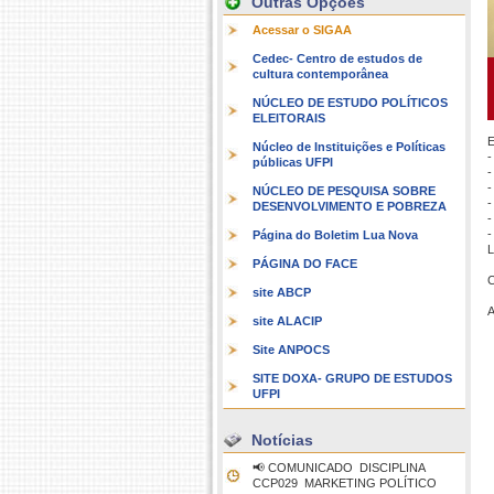
Outras Opções
Acessar o SIGAA
Cedec- Centro de estudos de
cultura contemporânea
NÚCLEO DE ESTUDO POLÍTICOS
ELEITORAIS
E
Núcleo de Instituições e Políticas
-
públicas UFPI
-
-
NÚCLEO DE PESQUISA SOBRE
-
DESENVOLVIMENTO E POBREZA
-
-
Página do Boletim Lua Nova
L
PÁGINA DO FACE
C
site ABCP
A
site ALACIP
Site ANPOCS
SITE DOXA- GRUPO DE ESTUDOS
UFPI
Notícias
📢 COMUNICADO  DISCIPLINA
CCP029  MARKETING POLÍTICO