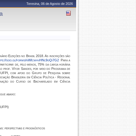
Teresina, 06 de Agosto de 2026
a
ário Eleições no Brasil 2018. As inscrições são
ps://goo.gl/forms/nWIcwhvHNl9gQi7G2
Para a
 participar de, pelo menos, 75% da carga horária
o prof. Vítor Sandes, por meio do Programa de
- UFPI, com apoio do Grupo de Pesquisa sobre
iação Brasileira em Ciência Política - Regional
ação do Curso de Bacharelado em Ciência
gue abaixo:
(UFPI)
is: perspectivas e prognósticos