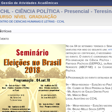
e Gestão de Atividades Acadêmicas
CHL - CIÊNCIA POLÍTICA - Presencial - Teresin
URSO NÍVEL GRADUAÇÃO
NTRO DE CIENCIAS HUMANAS E LETRAS - CCHL
Notícias
Evento
No dia 04 de setembro teremos o Semin
gratuitas por meio do seguinte link:
htt
obtenção do certificado, é necessário
do evento. O evento é coordenado pel
Pós-graduação em Ciência Política 
Partidos Políticos (GEPPOL), da Assoc
Nordeste (ABCP-NE) e da Coorden
Política.
A Programação do evento detalhada se
9h – Mesa-redonda – Eleições no Piauí
- Dr. Cleber de Deus Pereira da Silva 
- Ms. Adauto de Galiza Dantas Filho
- Ms. Márcio Braz
Local: Auditório do CCHL
14h - Mesa-redonda – Eleições naciona
- Dr. Bruno Mello Souza (UFPI)