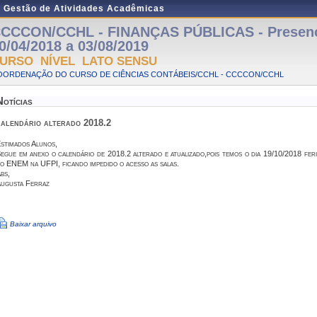
e Gestão de Atividades Acadêmicas
CCCON/CCHL - FINANÇAS PÚBLICAS - Presenci
0/04/2018 a 03/08/2019
URSO NÍVEL LATO SENSU
OORDENAÇÃO DO CURSO DE CIÊNCIAS CONTÁBEIS/CCHL - CCCCON/CCHL
Notícias
calendário alterado 2018.2
stimados Alunos,
egue em anexo o calendário de 2018.2 alterado e atualizado,pois temos o dia 19/10/2018 feri
o ENEM na UFPI, ficando impedido o acesso as salas.
bs,
ugusta Ferraz
Baixar arquivo