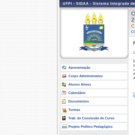
UFPI ›
SIGAA - Sistema Integrado d
C
2
C
C
E
S
Apresentação
d
A
Corpo Administrativo
A
Alunos Ativos
Calendário
Documentos
Turmas
Trab. de Conclusão de Curso
Projeto Político Pedagógico