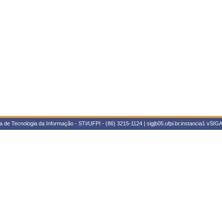
 de Tecnologia da Informação - STI/UFPI - (86) 3215-1124 | sigjb05.ufpi.br.instancia1
vSIGA