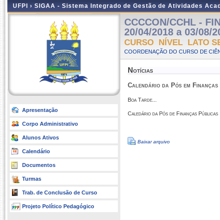
UFPI ›
SIGAA - Sistema Integrado de Gestão de Atividades Ac
CCCCON/CCHL - FIN
20/04/2018 a 03/08/2
CURSO NÍVEL LATO S
COORDENAÇÃO DO CURSO DE CIÊN
Notícias
Calendário da Pós em Finanças
Boa Tarde...
Apresentação
Caledário da Pós de Finanças Públicas
Corpo Administrativo
Alunos Ativos
Baixar arquivo
Calendário
Documentos
Turmas
Trab. de Conclusão de Curso
Projeto Político Pedagógico