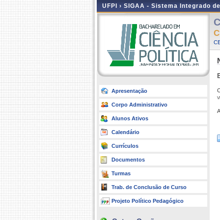
UFPI ›
SIGAA - Sistema Integrado d
C
C
CE
C
Apresentação
v
Corpo Administrativo
A
Alunos Ativos
Calendário
Currículos
Documentos
Turmas
Trab. de Conclusão de Curso
Projeto Político Pedagógico