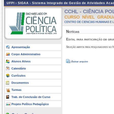
UFPI ›
SIGAA - Sistema Integrado de Gestão de Atividades Ac
CCHL - CIÊNCIA POLÍ
CURSO NÍVEL GRADU
CENTRO DE CIENCIAS HUMANAS E L
Notícias
Edital para participação em gr
Seleção aberta para pesquisadores no 
Apresentação
Corpo Administrativo
Alunos Ativos
Baixar arquivo
Calendário
Currículos
Documentos
Turmas
Trab. de Conclusão de Curso
Projeto Político Pedagógico