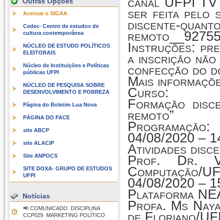
canal UFPI TV 
Outras Opções
ser feita pelo 
Acessar o SIGAA
discente-quanto
Cedec- Centro de estudos de
remoto__9275
cultura contemporânea
Instruções: pr
NÚCLEO DE ESTUDO POLÍTICOS
ELEITORAIS
a inscrição não
Núcleo de Instituições e Políticas
confecção do d
públicas UFPI
Mais informaçõe
NÚCLEO DE PESQUISA SOBRE
Curso:
DESENVOLVIMENTO E POBREZA
Formação disc
Página do Boletim Lua Nova
remoto”
PÁGINA DO FACE
Programação:
site ABCP
04/08/2020 – 1
site ALACIP
Atividades dis
Site ANPOCS
Prof. Dr. V
Computação/UF
SITE DOXA- GRUPO DE ESTUDOS
UFPI
04/08/2020 – 1
Plataforma N
Notícias
Profa. Ms Nay
📢 COMUNICADO  DISCIPLINA
de Floriano/UF
CCP029  MARKETING POLÍTICO