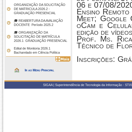
06 e 07/08/202
ORGANIZAÇÃO DA SOLICITAÇÃO
DE MATRICULA 2026.2 -
Ensino Remoto 
GRADUAÇÃO PRESENCIAL
Meet; Google 
🎓 REABERTURA DA AVALIAÇÃO
oCam e Celula
DOCENTE  Período 2025.2
edição de vídeos
🎓 ORGANIZAÇÃO DA
Prof. Ms. Ric
SOLICITAÇÃO DE MATRÍCULA
2026.1  GRADUAÇÃO PRESENCIAL
Técnico de Flo
Edital de Monitoria 2026.1 
Bacharelado em Ciência Política
Inscrições: Grát
Ir ao Menu Principal
SIGAA | Superintendência de Tecnologia da Informação - STI/UF