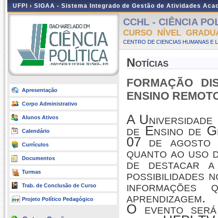
UFPI ›
SIGAA - Sistema Integrado de Gestão de Atividades Ac
CCHL - CIÊNCIA POLÍ
CURSO NÍVEL GRADU
CENTRO DE CIENCIAS HUMANAS E L
Notícias
FORMAÇÃO DI
Apresentação
ENSINO REMOTO
Corpo Administrativo
A Universidade 
Alunos Ativos
de Ensino de G
Calendário
07 de agosto 
Currículos
quanto ao uso d
Documentos
de destacar a
possibilidades 
Turmas
informações 
Trab. de Conclusão de Curso
aprendizagem.
Projeto Político Pedagógico
O evento será