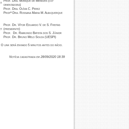
Prof. Dra. Monique de Menezes (co-
et
orientadora)
Prof. Dra. Olívia C. Perez
Profª Dra. Rossana Maria M. Albuquerque
Prof. Dr. Vítor Eduardo V. de S. Freitas
et
(presidente)
Prof. Dr. Raimundo Batista dos S. Júnior
Prof. Dr. Bruno Melo Souza (UESPI)
. O link será enviado 5 minutos antes do início.
Notícia cadastrada em 28/09/2020 18:39