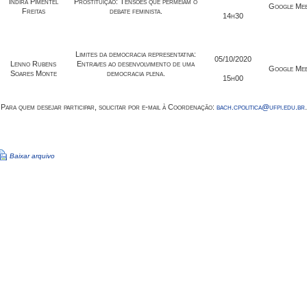
Indira Pimentel
Prostituição: Tensões que permeiam o
Google Me
Freitas
debate feminista.
14h30
Limites da democracia representativa:
05/10/2020
Lenno Rubens
Entraves ao desenvolvimento de uma
Google Me
Soares Monte
democracia plena.
15h00
 Para quem desejar participar, solicitar por e-mail à Coordenação:
bach.cpolitica@ufpi.edu.br
Baixar arquivo