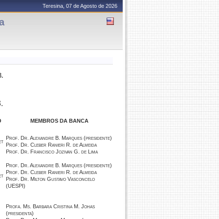
Teresina, 07 de Agosto de 2026
a
.
.
O
MEMBROS DA BANCA
Prof. Dr. Alexandre B. Marques (presidente)
et
Prof. Dr. Cleber Ranieri R. de Almeida
Prof. Dr. Francisco Jozivan G. de Lima
Prof. Dr. Alexandre B. Marques (presidente)
Prof. Dr. Cleber Ranieri R. de Almeida
et
Prof. Dr. Milton Gustavo Vasconcelo
(UESPI)
Profa. Ms. Barbara Cristina M. Johas
(presidenta)