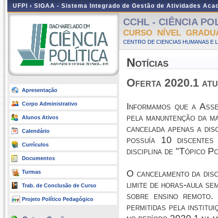
UFPI ›
SIGAA - Sistema Integrado de Gestão de Atividades Ac
CCHL - CIÊNCIA POLÍ
CURSO NÍVEL GRADU
CENTRO DE CIENCIAS HUMANAS E L
Notícias
Oferta 2020.1 atu
Apresentação
Corpo Administrativo
Informamos que a Asse
pela manuntenção da ma
Alunos Ativos
cancelada apenas a dis
Calendário
possuía 10 discentes
Currículos
disciplina de "Tópico Po
Documentos
O cancelamento da disci
Turmas
limite de horas-aula 
Trab. de Conclusão de Curso
sobre ensino remoto.
Projeto Político Pedagógico
permitidas pela institu