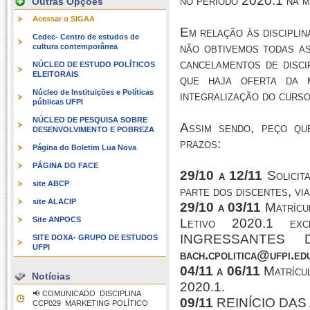
no período 2020.1 na m
Outras Opções
Acessar o SIGAA
Em relação às discipli
Cedec- Centro de estudos de
não obtivemos todas a
cultura contemporânea
cancelamentos de disci
NÚCLEO DE ESTUDO POLÍTICOS
ELEITORAIS
que haja oferta da m
Núcleo de Instituições e Políticas
integralização do curso
públicas UFPI
NÚCLEO DE PESQUISA SOBRE
Assim sendo, peço qu
DESENVOLVIMENTO E POBREZA
prazos:
Página do Boletim Lua Nova
PÁGINA DO FACE
29/10 a 12/11
Solicita
site ABCP
parte dos discentes, vi
site ALACIP
29/10 a 03/11
Matrícu
Site ANPOCS
Letivo 2020.1 exc
INGRESSANTES 
SITE DOXA- GRUPO DE ESTUDOS
UFPI
bach.cpolitica@ufpi.ed
04/11 a 06/11
Matrícul
Notícias
2020.1.
📢 COMUNICADO  DISCIPLINA
09/11
REINÍCIO DAS
CCP029  MARKETING POLÍTICO