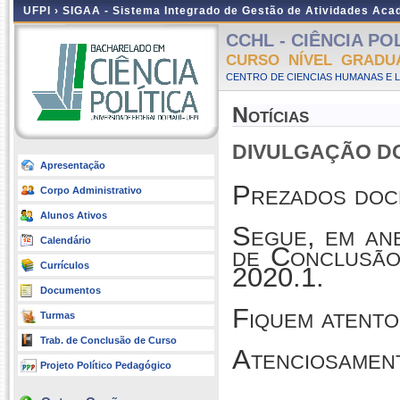
UFPI ›
SIGAA - Sistema Integrado de Gestão de Atividades Ac
CCHL - CIÊNCIA POLÍ
CURSO NÍVEL GRADU
CENTRO DE CIENCIAS HUMANAS E L
Notícias
DIVULGAÇÃO DO 
Apresentação
Prezados doc
Corpo Administrativo
Alunos Ativos
Segue, em an
Calendário
de Conclusão
Currículos
2020.1.
Documentos
Fiquem atento
Turmas
Trab. de Conclusão de Curso
Atenciosamen
Projeto Político Pedagógico