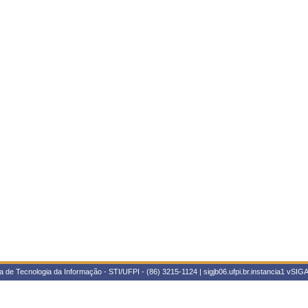
 de Tecnologia da Informação - STI/UFPI - (86) 3215-1124 | sigjb06.ufpi.br.instancia1
vSIGA