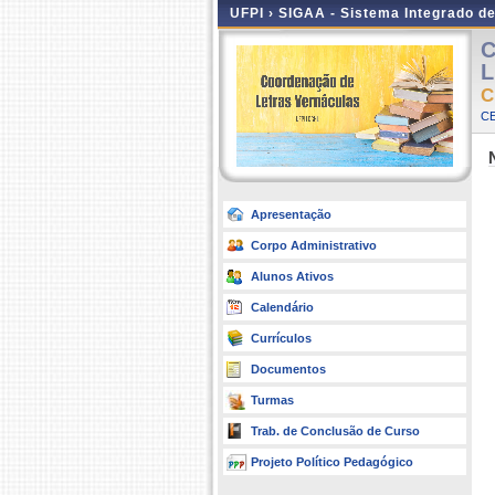
UFPI ›
SIGAA - Sistema Integrado d
C
L
C
CE
Apresentação
Corpo Administrativo
Alunos Ativos
Calendário
Currículos
Documentos
Turmas
Trab. de Conclusão de Curso
Projeto Político Pedagógico